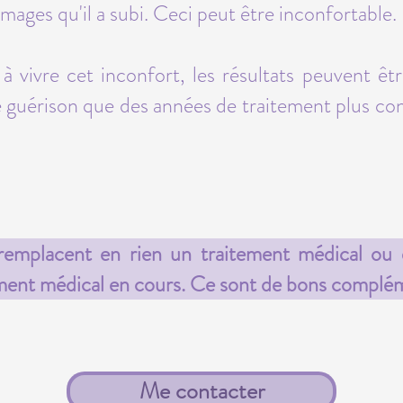
mages qu'il a subi. Ceci peut être inconfortable.
 à vivre cet inconfort, les résultats peuvent êt
e guérison que des années de traitement plus con
 remplacent en rien un traitement médical ou
tement médical en cours. Ce sont de bons complé
Me contacter