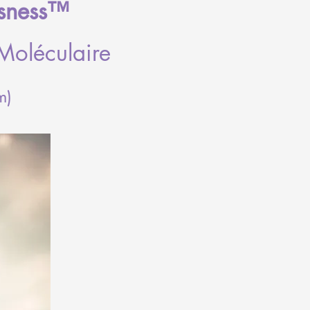
sness
™
Moléculaire
m)