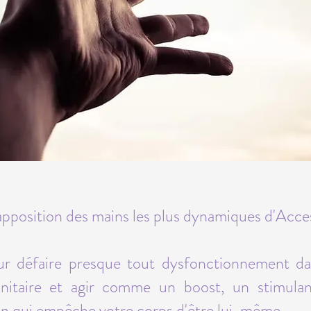
'apposition des mains les plus dynamiques d'Acc
ur défaire presque tout dysfonctionnement da
unitaire et agir comme un boost, un stimula
on qui empêche votre corps d'être lui-même.