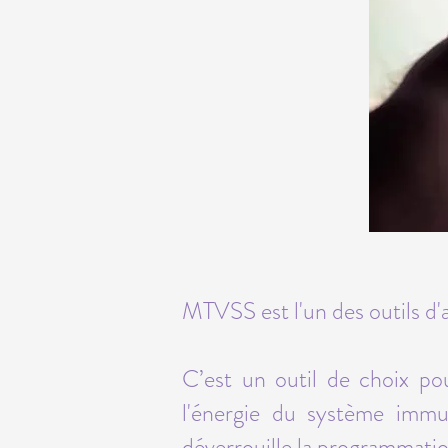
MTVSS est l'un des outils d
C’est un outil de choix po
l'énergie du système imm
déverrouille la programmati