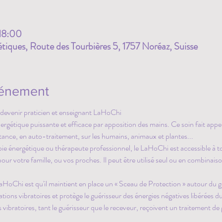
 18:00
iques, Route des Tourbières 5, 1757 Noréaz, Suisse
vénement
devenir praticien et enseignant LaHoChi
étique puissante et efficace par apposition des mains. Ce soin fait appel 
stance, en auto-traitement, sur les humains, animaux et plantes...
e énergétique ou thérapeute professionnel, le LaHoChi est accessible à t
pour votre famille, ou vos proches. Il peut être utilisé seul ou en combinais
HoChi est qu'il maintient en place un « Sceau de Protection » autour du gu
tions vibratoires et protège le guérisseur des énergies négatives libérées 
 vibratoires, tant le guérisseur que le receveur, reçoivent un traitement d