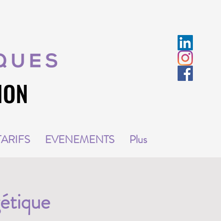
ION
ION
TARIFS
EVENEMENTS
Plus
étique