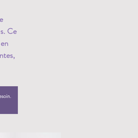
e
us. Ce
 en
ntes,
esoin.