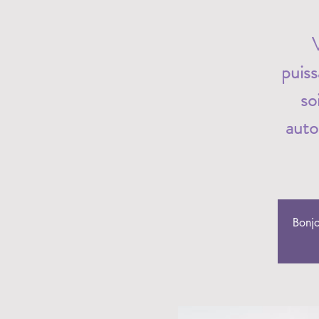
puiss
so
auto
Bonjo