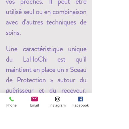
vos proches. Il peut être 
utilisé seul ou en combinaison 
avec d'autres techniques de 
soins. 
Une caractéristique unique 
du LaHoChi est qu'il 
maintient en place un « Sceau 
de Protection » autour du 
guérisseur et du receveur. 
Cette protection s’oppose 
Phone
Email
Instagram
Facebook
aux perturbations vibratoires 
et protège le guérisseur des 