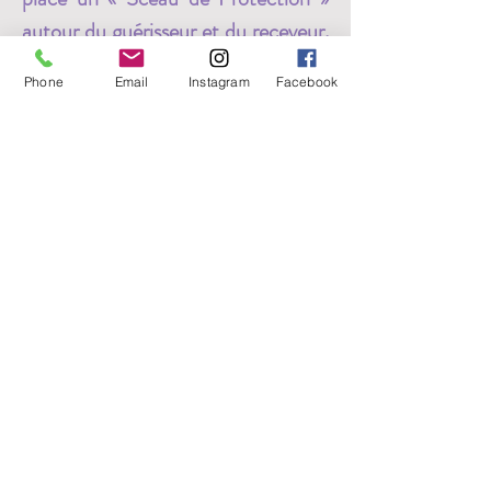
autour du guérisseur et du receveur. 
Cette protection s’oppose aux 
Phone
Email
Instagram
Facebook
perturbations vibratoires et protège 
le guérisseur des énergies négatives 
libérées durant la guérison. Comme 
avec les autres méthodes de 
guérisons vibratoires, tant le 
guérisseur que le receveur, reçoivent 
un traitement de guérison durant…
EN LIRE PLUS >>
Partager cet événement