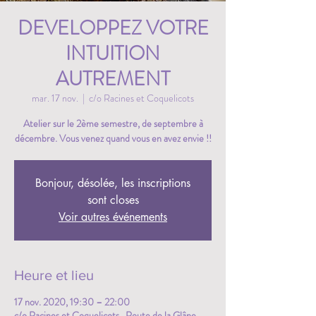
DEVELOPPEZ VOTRE
INTUITION
AUTREMENT
mar. 17 nov.
  |  
c/o Racines et Coquelicots
Atelier sur le 2ème semestre, de septembre à
décembre. Vous venez quand vous en avez envie !!
Bonjour, désolée, les inscriptions
sont closes
Voir autres événements
Heure et lieu
17 nov. 2020, 19:30 – 22:00
c/o Racines et Coquelicots , Route de la Glâne