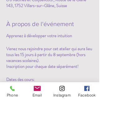
143, 1752 Villars-sur-Glâne, Suisse
À propos de l'événement
Apprenez à développer votre intuition
Venez nous rejoindre pour cet atelier qui aura lieu
tous les 15 jours à partir du 8 septembre (hors
vacances scolaires).
Inscription pour chaque date séparément!
Dates des cours:
Septembre : 8 septembre / 22
Phone
Email
Instagram
Facebook
septembre
Octobre : 6 octobre
Novembre : 3 novembre / 17
novembre
Décembre : 1er décembre / 15
Partager cet événement
décembre
Le mardi soir de 19h30 à 22h00