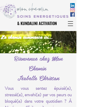
& KUNDALINI ACTIVATION
& KUNDALINI ACTIVATION
Le chemin commence ici...
Bienvenue chez Mon
Chemin
Isabelle Christan
Vous vous sentez épuisé(e),
stressé(e), envahi(e) par vos peurs ou
bloqué(e) dans votre quotidien ? À