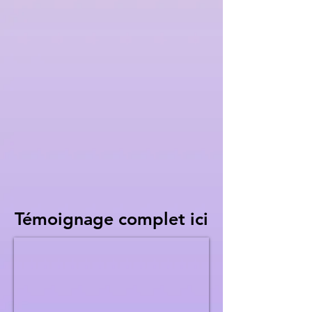
Témoignage complet ici
Témoignage complet ici